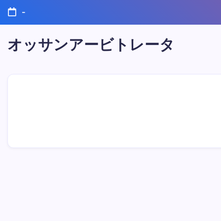
コ
-
ン
テ
ン
オッサンアービトレータ
ツ
に
ス
キ
ッ
プ