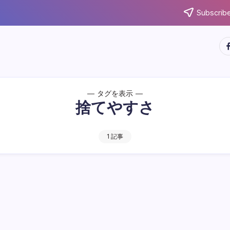
Subscribe
ht
タグを表示
捨てやすさ
1 記事
捨てやすさで選ぶと、片づけやゴミ出しの負担を減ら
ます。素材、重さ、収納、買い替え時の工夫まで、日
で取り入れやすい持ち方を紹介します。