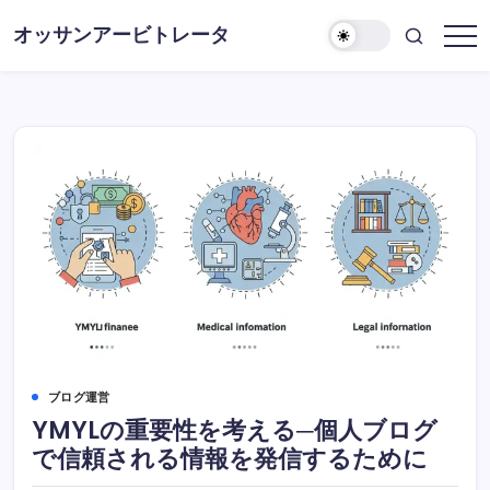
コ
オッサンアービトレータ
ン
テ
ン
ツ
に
ス
キ
ッ
プ
ブログ運営
YMYLの重要性を考える─個人ブログ
で信頼される情報を発信するために